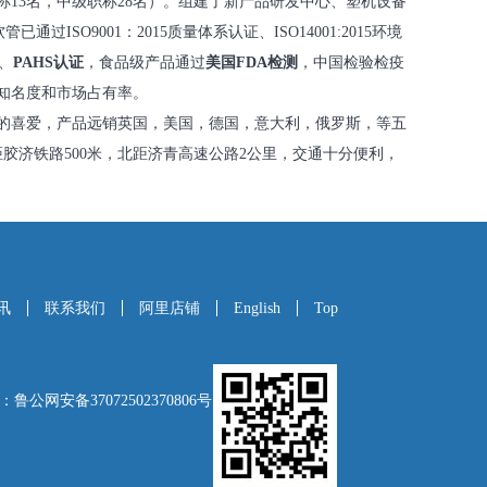
13名，中级职称28名）。组建了新产品研发中心、塑机设备
列软管已通过
ISO9001：2015质量体系认证、ISO14001:2015环境
、
PAHS认证
，食品级产品通过
美国FDA检测
，中国检验检疫
知名度和市场占有率。
的喜爱，产品远销英国，美国，德国，意大利，俄罗斯，等五
胶济铁路500米，北距济青高速公路2公里，交通十分便利，
讯
联系我们
阿里店铺
English
Top
公网安备37072502370806号