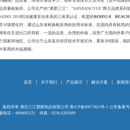
为确保产品质量，增强市场竟争力，现有专业技术人员50名（其中高级职称
质量检验所。公司生产的“潍塑三江”、“SANJIANGYUE”两大品牌系
S45001:2018职业健康安全体系的三体系认证，欧盟的
ROHS2.0
、
REACH
含18项塑化剂，通过山东省检验检疫局的饮用水标准，在国内具有较高的
拥有自主进出口经营权，一流的品质，合理的价格，深受广大国内外客户
个国家和地区。公司位于山东昌乐经济技术开发区内，紧靠309国道，南距
外客商的光临惠顾。
首页
关于我们
产品展示
解决方案
新闻资
erved. 版权所有
潍坊三江塑胶制品有限公司
鲁ICP备09073923号-1
公安备案号：鲁
00003231 传真：0536-6285689