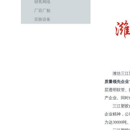
销售网络
厂容厂貌
实验设备
潍坊三江
质量领先企业
层透明软管、
产企业。同时
三江塑胶
企业精神，公
力达3000